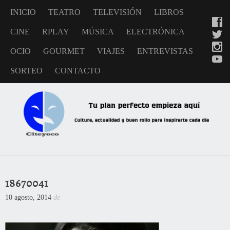
INICIO
TEATRO
TELEVISIÓN
LIBROS
CINE
RPLAY
MÚSICA
ELECTRÓNICA
OCIO
GOURMET
VIAJES
ENTREVISTAS
SORTEO
CONTACTO
18670041
10 agosto, 2014
de