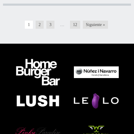
1
2
3
…
12
Siguiente »