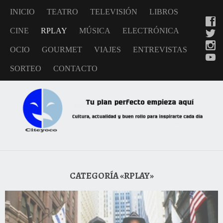
INICIO
TEATRO
TELEVISIÓN
LIBROS
CINE
RPLAY
MÚSICA
ELECTRÓNICA
OCIO
GOURMET
VIAJES
ENTREVISTAS
SORTEO
CONTACTO
CATEGORÍA «RPLAY»