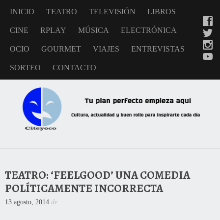
INICIO
TEATRO
TELEVISIÓN
LIBROS
CINE
RPLAY
MÚSICA
ELECTRÓNICA
OCIO
GOURMET
VIAJES
ENTREVISTAS
SORTEO
CONTACTO
TEATRO: ‘FEELGOOD’ UNA COMEDIA
POLÍTICAMENTE INCORRECTA
13 agosto, 2014
de