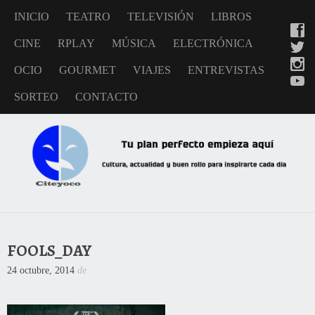
INICIO
TEATRO
TELEVISIÓN
LIBROS
CINE
RPLAY
MÚSICA
ELECTRÓNICA
OCIO
GOURMET
VIAJES
ENTREVISTAS
SORTEO
CONTACTO
FOOLS_DAY
24 octubre, 2014
de