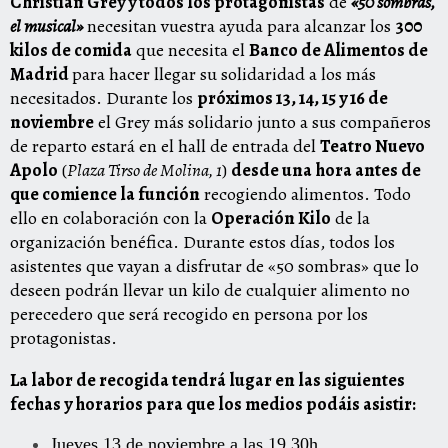
Christian Grey y todos los protagonistas
de
«
50
sombras
,
el musical»
necesitan vuestra ayuda para alcanzar los
300
kilos de comida
que necesita el
Banco de Alimentos de
Madrid
para hacer llegar su solidaridad a los más
necesitados. Durante los
próximos 13, 14, 15 y 16 de
noviembre
el Grey más solidario junto a sus compañeros
de reparto estará en el hall de entrada del
Teatro Nuevo
Apolo
(
Plaza Tirso de Molina, 1
)
desde una hora antes de
que comience la función
recogiendo alimentos. Todo
ello en colaboración con la
Operación Kilo
de la
organización benéfica. Durante estos días, todos los
asistentes que vayan a disfrutar de «
50
sombras
» que lo
deseen podrán llevar un kilo de cualquier alimento no
perecedero que será recogido en persona por los
protagonistas.
La labor de recogida tendrá lugar en las siguientes
fechas y horarios para que los medios podáis asistir:
Jueves 13 de noviembre a las 19.30h