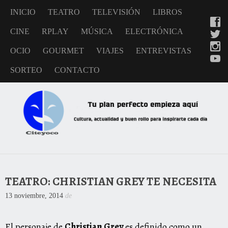
INICIO
TEATRO
TELEVISIÓN
LIBROS
CINE
RPLAY
MÚSICA
ELECTRÓNICA
OCIO
GOURMET
VIAJES
ENTREVISTAS
SORTEO
CONTACTO
TEATRO: CHRISTIAN GREY TE NECESITA
13 noviembre, 2014
de
El personaje de
Christian Grey
es definido como un