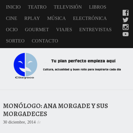
INICIO
TEATRO
TELEVISIÓN
LIBROS
CINE
RPLAY
MÚSICA
ELECTRÓNICA
OCIO
GOURMET
VIAJES
ENTREVISTAS
SORTEO
CONTACTO
MONÓLOGO: ANA MORGADE Y SUS
MORGADECES
30 diciembre, 2014
de