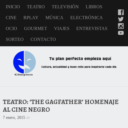
INICIO
TEATRO
TELEVISIÓN
LIBROS
CINE
RPLAY
MÚSICA
ELECTRÓNICA
OCIO
GOURMET
VIAJES
ENTREVISTAS
SORTEO
CONTACTO
TEATRO: ‘THE GAGFATHER’ HOMENAJE
AL CINE NEGRO
7 enero, 2015
de