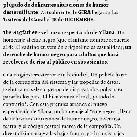
plagado de delirantes situaciones de humor
desternillante
. Actualmente de
GIRA
llegará a los
Teatros del Canal
el
18 de DICIEMBRE
.
The Gagfather
es el nuevo espectáculo de
Yllana
. Un
homenaje al cine negro (que el mismo nombre recuerde
al de El Padrino en versión original no es casualidad);
un
derroche de humor negro para adultos que hará
revolverse de risa al público en sus asientos.
Cuatro gánsters aterrorizan la ciudad. Un policía harto
de la corrupción del sistema y las tropelías de éstos,
recluta a un selecto grupo de disparatados polis para
pararles los pies. El bien contra el mal, ¿o todo lo
contrario?. Con esta premisa arranca el nuevo
espectáculo de Yllana, un homenaje al “cine negro”, lleno
de delirantes situaciones de humor negro, inventiva
teatral y el código gestual marca de la compañía. Un
divertidísimo viaje a las bajos fondos y a los más bajos