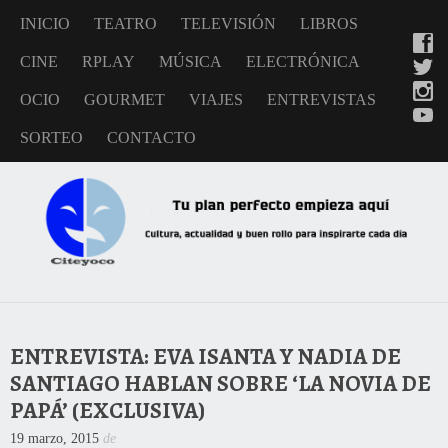
INICIO
TEATRO
TELEVISIÓN
LIBROS
CINE
RPLAY
MÚSICA
ELECTRÓNICA
OCIO
GOURMET
VIAJES
ENTREVISTAS
SORTEO
CONTACTO
ENTREVISTA: EVA ISANTA Y NADIA DE
SANTIAGO HABLAN SOBRE ‘LA NOVIA DE
PAPÁ’ (EXCLUSIVA)
19 marzo, 2015
de