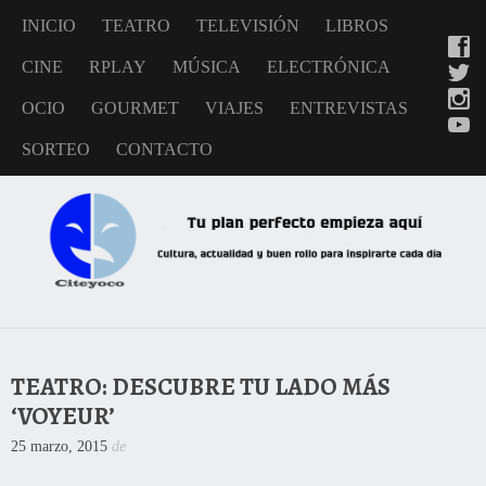
INICIO
TEATRO
TELEVISIÓN
LIBROS
CINE
RPLAY
MÚSICA
ELECTRÓNICA
OCIO
GOURMET
VIAJES
ENTREVISTAS
SORTEO
CONTACTO
TEATRO: DESCUBRE TU LADO MÁS
‘VOYEUR’
25 marzo, 2015
de