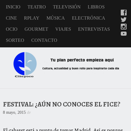
INICIO
TEATRO
TELEVISIÓN
LIBROS
CINE
RPLAY
MÚSICA
ELECTRÓNICA
OCIO
GOURMET
VIAJES
ENTREVISTAS
SORTEO
CONTACTO
FESTIVAL: ¿AÚN NO CONOCES EL FICE?
8 mayo, 2015
de
El cabaret está a punto de tomar Madrid. Así es porque