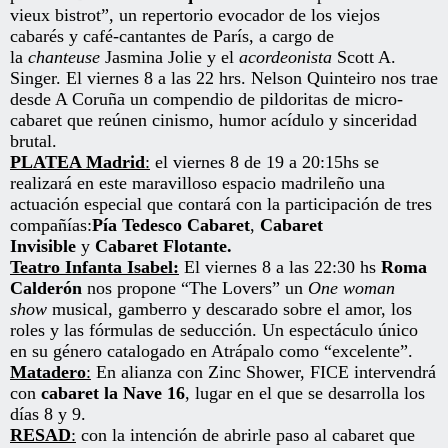
vieux bistrot”, un repertorio evocador de los viejos
cabarés y café-cantantes de París, a cargo de
la
chanteuse
Jasmina Jolie y el
acordeonista
Scott A.
Singer. El viernes 8 a las 22 hrs. Nelson Quinteiro nos trae
desde A Coruña un compendio de pildoritas de micro-
cabaret que reúnen cinismo, humor acídulo y sinceridad
brutal.
PLATEA Madrid
:
el viernes 8 de 19 a 20:15hs se
realizará en este maravilloso espacio madrileño una
actuación especial que contará con la participación de tres
compañías:
Pía Tedesco Cabaret
,
Cabaret
Invisible
y
Cabaret Flotante.
Teatro Infanta Isabel:
El viernes 8 a las 22:30 hs
Roma
Calderón
nos propone “The Lovers” un
One woman
show
musical, gamberro y descarado sobre el amor, los
roles y las fórmulas de seducción. Un espectáculo único
en su género catalogado en Atrápalo como “excelente”.
Matadero
:
En alianza con Zinc Shower, FICE intervendrá
con
cabaret la Nave 16
, lugar en el que se desarrolla los
días 8 y 9.
RESAD
:
con la intención de abrirle paso al cabaret que