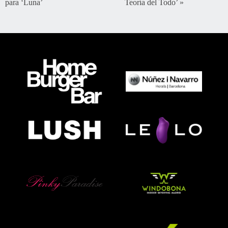
para ‘Luna’
Teoría del Todo’
»