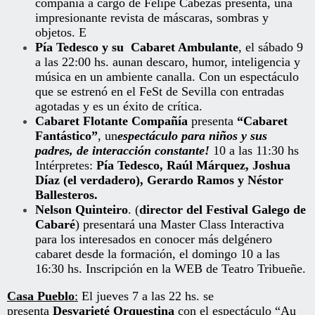
compañía a cargo de Felipe Cabezas presenta, una
impresionante revista de máscaras, sombras y
objetos. E
Pía Tedesco
y su Cabaret Ambulante
, el sábado 9
a las 22:00 hs. aunan descaro, humor, inteligencia y
música en un ambiente canalla. Con un espectáculo
que se estrenó en el FeSt de Sevilla con entradas
agotadas y es un éxito de crítica.
Cabaret Flotante Compañía
presenta
“Cabaret
Fantástico”
, un
espectáculo para niños y sus
padres, de interacción constante!
10 a las 11:30 hs
Intérpretes:
Pía Tedesco, Raúl Márquez, Joshua
Díaz (el verdadero), Gerardo Ramos y Néstor
Ballesteros.
Nelson Quinteiro
. (
director del Festival Galego de
Cabaré
) presentará una Master Class Interactiva
para los interesados en conocer más delgénero
cabaret desde la formación, el domingo 10 a las
16:30 hs. Inscripción en la WEB de Teatro Tribueñe.
Casa Pueblo
:
El jueves 7 a las 22 hs. se
presenta
Desvarieté Orquestina
con el espectáculo “Au