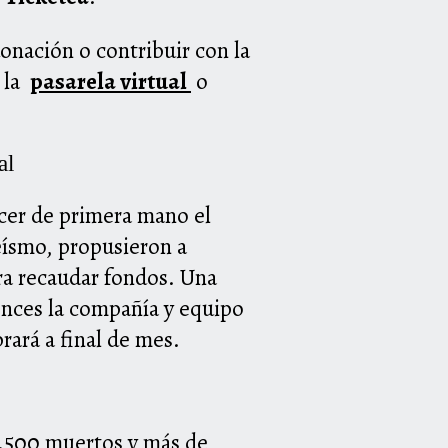
onación o contribuir con la
e la
pasarela virtual
o
al
ocer de primera mano el
eísmo, propusieron a
ara recaudar fondos. Una
onces la compañía y equipo
brará a final de mes.
6.500 muertos y más de