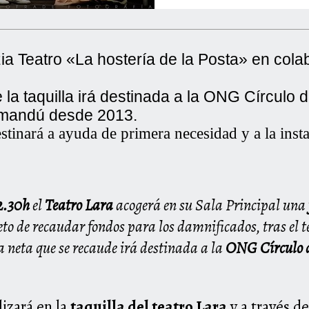
ia Teatro «La hostería de la Posta» en cola
la taquilla irá destinada a la ONG
Círculo 
tmandú desde 2013.
stinará a ayuda de primera necesidad y a la inst
12.30h
el
Teatro Lara
acogerá en su Sala Principal una
jeto de recaudar fondos para los damnificados, tras el 
a neta que se recaude irá destinada a la
ONG Círculo 
lizará en la
taquilla del teatro Lara
y a través d