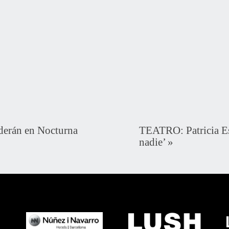
derán en Nocturna
TEATRO: Patricia Es
nadie’
»