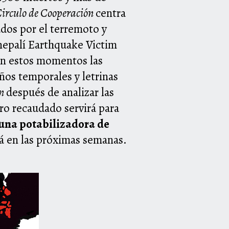
Circulo de Cooperación
centra
ados por el terremoto y
nepalí Earthquake Victim
En estos momentos las
años temporales y letrinas
ón
después de analizar las
ero recaudado servirá para
 una potabilizadora de
rá en las próximas semanas.