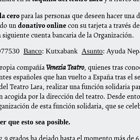
ila cero
para las personas que deseen hacer una d
ndo un
donativo online
con su tarjeta a través d
a siguiente cuenta bancaria de la Organización.
2977530
Banco
: Kutxabank
Asunto
: Ayuda Nep
 propia compañía
Venezia Teatro
, quienes tras con
tes españoles que han vuelto a España tras el s
el Teatro Lara, realizar una función solidaria p
 acogida por la dirección del teatro. Desde ent
rganización de esta función solidaria, que se cele
r que esto sea posible.
 7,9 grados ha dejado hasta el momento más de 