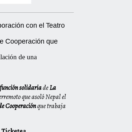
boración con el Teatro
de Cooperación
que
alación de una
función solidaria
de
La
terremoto que asoló Nepal el
de Cooperación
que trabaja
e
Ticketea
.