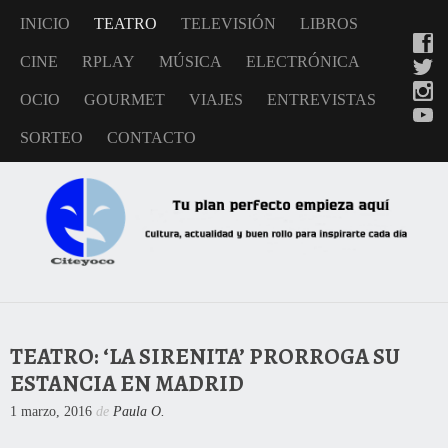
INICIO
TEATRO
TELEVISIÓN
LIBROS
CINE
RPLAY
MÚSICA
ELECTRÓNICA
OCIO
GOURMET
VIAJES
ENTREVISTAS
SORTEO
CONTACTO
TEATRO: ‘LA SIRENITA’ PRORROGA SU
ESTANCIA EN MADRID
1 marzo, 2016
de
Paula O.