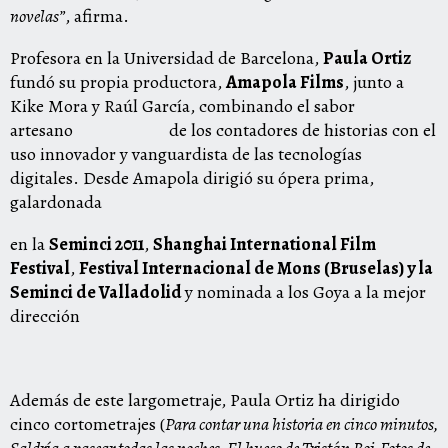
novelas”
, afirma.
Profesora en la Universidad de Barcelona,
Paula Ortiz
fundó su propia productora,
Amapola Films
, junto a
Kike Mora y Raúl García, combinando el sabor
artesano de los contadores de historias con el
uso innovador y vanguardista de las tecnologías
digitales. Desde Amapola dirigió su ópera prima,
galardonada
en la
Seminci 2011
,
Shanghai International Film
Festival
,
Festival Internacional de Mons (Bruselas) y la
Seminci de Valladolid
y nominada a los Goya a la mejor
dirección
Además de este largometraje, Paula Ortiz ha dirigido
cinco cortometrajes (
Para contar una historia en cinco minutos,
Saldría a pasear todas las noches, El hueco de Tristán Boj, Fotos de