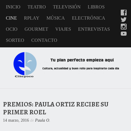
INICIO
TEATRO
TELEVISIÓN
LIBROS
CINE
RPLAY
MÚSICA
ELECTRÓNICA
OCIO
GOURMET
VIAJES
ENTREVISTAS
SORTEO
CONTACTO
PREMIOS: PAULA ORTIZ RECIBE SU
PRIMER ROEL
14 marzo, 2016
de
Paula O.