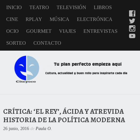
INICIO
TEATRO
TELEVISIÓN
LIBROS
CINE
RPLAY
MÚSICA
ELECTRÓNICA
OCIO
GOURMET
VIAJES
ENTREVISTAS
SORTEO
CONTACTO
CRÍTICA: ‘EL REY’, ÁCIDA Y ATREVIDA
HISTORIA DE LA POLÍTICA MODERNA
26 junio, 2016
de
Paula O.