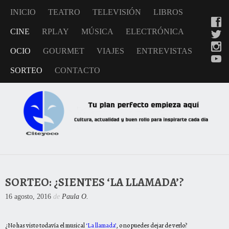
INICIO
TEATRO
TELEVISIÓN
LIBROS
CINE
RPLAY
MÚSICA
ELECTRÓNICA
OCIO
GOURMET
VIAJES
ENTREVISTAS
SORTEO
CONTACTO
SORTEO: ¿SIENTES ‘LA LLAMADA’?
16 agosto, 2016
de
Paula O.
¿No has visto todavía el musical
‘La llamada’
, o no puedes dejar de verlo?