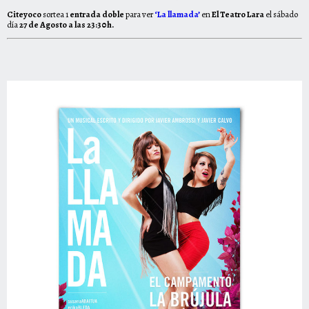
Citeyoco
sortea 1
entrada doble
para ver
‘La llamada’
en
El Teatro Lara
el sábado
día
27 de Agosto a las 23:30h.