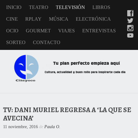
INICIO
TEATRO
TELEVISIÓN
LIBROS
CINE
RPLAY
MÚSICA
ELECTRÓNICA
OCIO
GOURMET
VIAJES
ENTREVISTAS
SORTEO
CONTACTO
TV: DANI MURIEL REGRESA A ‘LA QUE SE
AVECINA’
11 noviembre, 2016
de
Paula O.