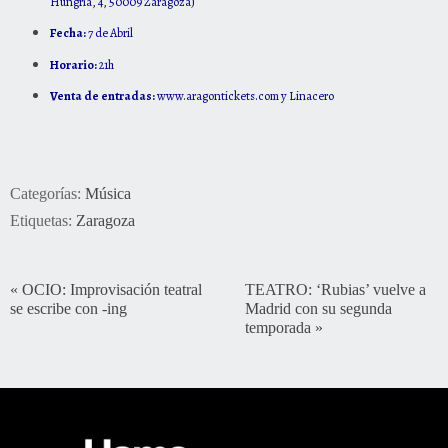
Hungría, 4, 50009 Zaragoza
)
Fecha:
7 de Abril
Horario:
21h
Venta de entradas:
www.aragontickets.com
y Linacero
Categorías:
Música
Etiquetas:
Zaragoza
«
OCIO: Improvisación teatral
TEATRO: ‘Rubias’ vuelve a
se escribe con -ing
Madrid con su segunda
temporada
»