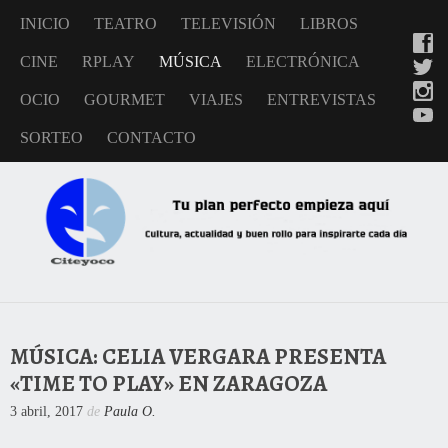
INICIO
TEATRO
TELEVISIÓN
LIBROS
CINE
RPLAY
MÚSICA
ELECTRÓNICA
OCIO
GOURMET
VIAJES
ENTREVISTAS
SORTEO
CONTACTO
MÚSICA: CELIA VERGARA PRESENTA
«TIME TO PLAY» EN ZARAGOZA
3 abril, 2017
de
Paula O.