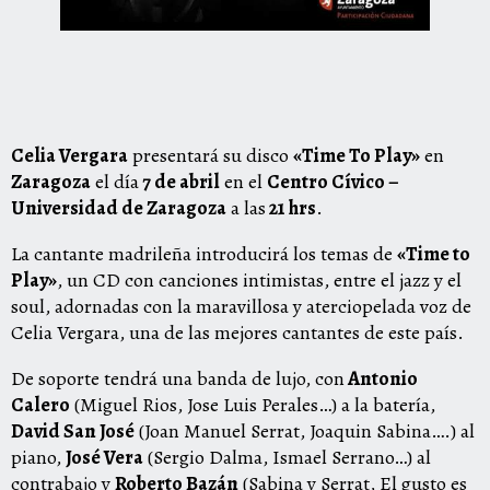
Celia Vergara
presentará su disco
«Time To Play»
en
Zaragoza
el día
7 de abril
en el
Centro Cívico –
Universidad de Zaragoza
a las
21 hrs
.
La cantante madrileña introducirá los temas de
«Time to
Play»
, un CD con canciones intimistas, entre el jazz y el
soul, adornadas con la maravillosa y aterciopelada voz de
Celia Vergara, una de las mejores cantantes de este país.
De soporte tendrá una banda de lujo, con
Antonio
Calero
(Miguel Rios, Jose Luis Perales…) a la batería,
David San José
(Joan Manuel Serrat, Joaquin Sabina….) al
piano,
José Vera
(Sergio Dalma, Ismael Serrano…) al
contrabajo y
Roberto Bazán
(Sabina y Serrat, El gusto es