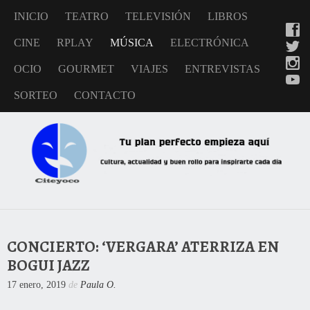
INICIO
TEATRO
TELEVISIÓN
LIBROS
CINE
RPLAY
MÚSICA
ELECTRÓNICA
OCIO
GOURMET
VIAJES
ENTREVISTAS
SORTEO
CONTACTO
CONCIERTO: ‘VERGARA’ ATERRIZA EN
BOGUI JAZZ
17 enero, 2019
de
Paula O.