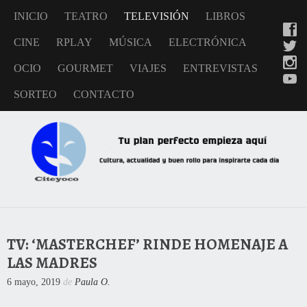
INICIO
TEATRO
TELEVISIÓN
LIBROS
CINE
RPLAY
MÚSICA
ELECTRÓNICA
OCIO
GOURMET
VIAJES
ENTREVISTAS
SORTEO
CONTACTO
TV: ‘MASTERCHEF’ RINDE HOMENAJE A
LAS MADRES
6 mayo, 2019
de
Paula O.