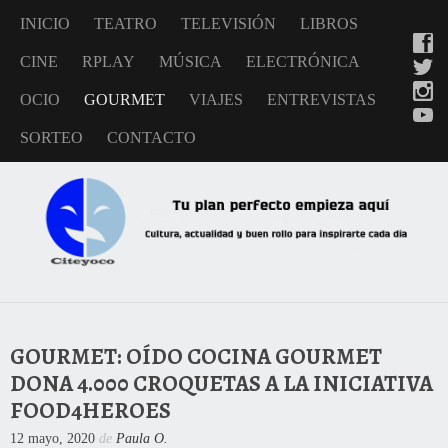
INICIO
TEATRO
TELEVISIÓN
LIBROS
CINE
RPLAY
MÚSICA
ELECTRÓNICA
OCIO
GOURMET
VIAJES
ENTREVISTAS
SORTEO
CONTACTO
GOURMET: OÍDO COCINA GOURMET
DONA 4.000 CROQUETAS A LA INICIATIVA
FOOD4HEROES
12 mayo, 2020
de
Paula O.