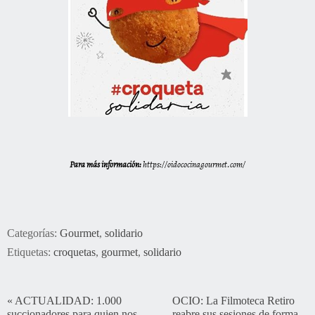
Para más información:
https://oidococinagourmet.com/
Categorías:
Gourmet
,
solidario
Etiquetas:
croquetas
,
gourmet
,
solidario
«
ACTUALIDAD: 1.000
OCIO: La Filmoteca Retiro
succionadores para quien nos
reabre sus sesiones de forma