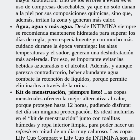
mayor sudoración. Uno de los errores a evitar es el
uso de compresas desechables, ya que no solo dañan
a la piel por sus composiciones químicas, sino que,
además, irritan la zona y generan más calor.
Agua, agua y más agua.
Desde INTIMINA siempre
se recomienda mantenerse hidratada para superar los
días de regla, pero especialmente y con mucho más
cuidado durante la época veraniega: las altas
temperaturas y el sudor, generan una deshidratación
más acelerada. Por eso, es importante evitar las
bebidas azucaradas o el alcohol. Además, y aunque
parezca contradictorio, beber abundante agua
combate la retención de líquidos, porque permite
eliminarlos a través de la orina.
Kit de menstruación, ¡siempre listo!
Las copas
menstruales ofrecen la mejor alternativa al calor,
porque protegen hasta 12 horas, pudiendo disfrutar
del día sin ninguna preocupación. Es ideal incluirlas
en el “kit de menstruación” junto con toallitas
húmedas y ropa interior limpia, para poder hacer un
refresh
en mitad de un día muy caluroso. Las copas
Lily Cup Compact
y
Lily Cup
de INTIMINA son las