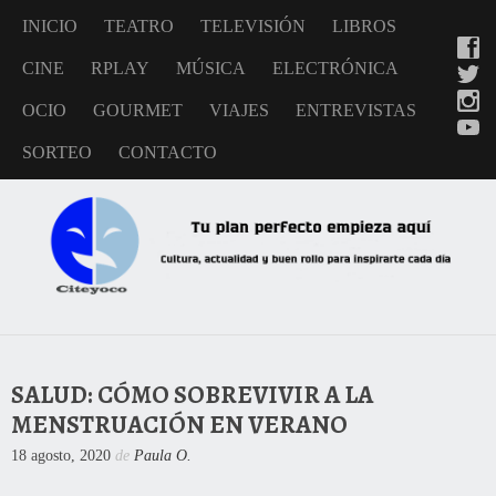
INICIO
TEATRO
TELEVISIÓN
LIBROS
CINE
RPLAY
MÚSICA
ELECTRÓNICA
OCIO
GOURMET
VIAJES
ENTREVISTAS
SORTEO
CONTACTO
SALUD: CÓMO SOBREVIVIR A LA
MENSTRUACIÓN EN VERANO
18 agosto, 2020
de
Paula O.