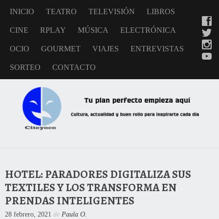
INICIO
TEATRO
TELEVISIÓN
LIBROS
CINE
RPLAY
MÚSICA
ELECTRÓNICA
OCIO
GOURMET
VIAJES
ENTREVISTAS
SORTEO
CONTACTO
HOTEL: PARADORES DIGITALIZA SUS
TEXTILES Y LOS TRANSFORMA EN
PRENDAS INTELIGENTES
28 febrero, 2021
de
Paula O.