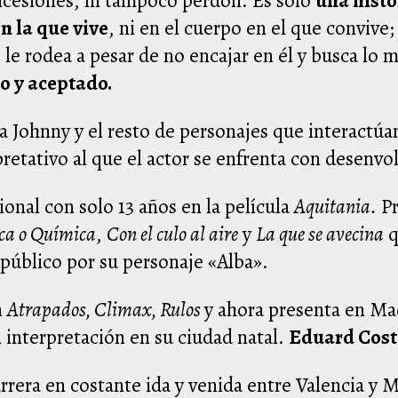
ncesiones, ni tampoco perdón. Es sólo
una histo
n la que vive
, ni en el cuerpo en el que convive;
le rodea a pesar de no encajar en él y busca lo 
o y aceptado.
a Johnny y el resto de personajes que interactúan
pretativo al que el actor se enfrenta con desenvol
onal con solo 13 años en la película
Aquitania.
Pr
ica o Química
,
Con el culo al aire
y
La que se avecina
q
l público por su personaje «Alba».
n
Atrapados, Climax, Rulos
y ahora presenta en Ma
 interpretación en su ciudad natal.
Eduard Cost
rrera en costante ida y venida entre Valencia y 