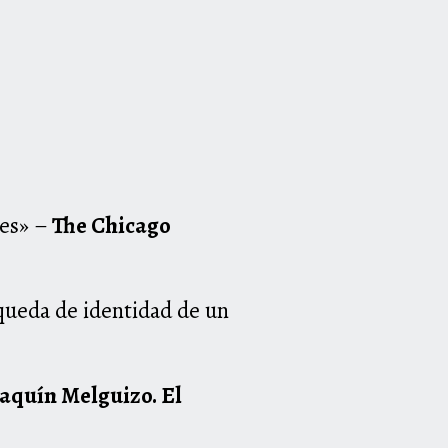
les» –
The Chicago
squeda de identidad de un
oaquín Melguizo. El