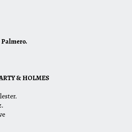
 Palmero.
IARTY & HOLMES
lester.
z.
ve