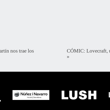
ín nos trae los
CÓMIC: Lovecraft, u
»