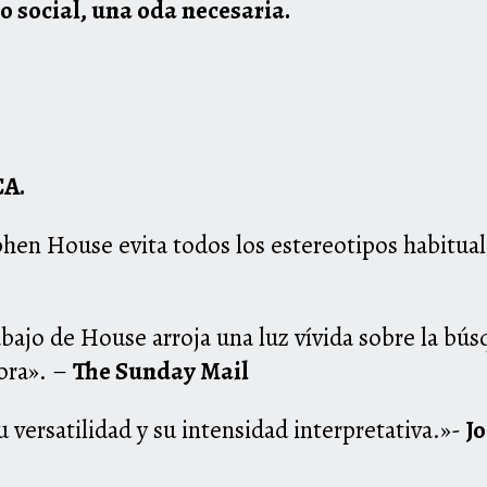
to social, una oda necesaria.
A.
phen House evita todos los estereotipos habitua
abajo de House arroja una luz vívida sobre la bú
dora». –
The Sunday Mail
u versatilidad y su intensidad interpretativa.»-
J