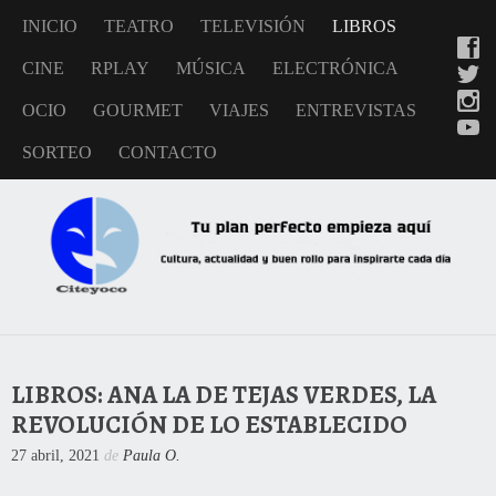
INICIO
TEATRO
TELEVISIÓN
LIBROS
CINE
RPLAY
MÚSICA
ELECTRÓNICA
OCIO
GOURMET
VIAJES
ENTREVISTAS
SORTEO
CONTACTO
LIBROS: ANA LA DE TEJAS VERDES, LA
REVOLUCIÓN DE LO ESTABLECIDO
27 abril, 2021
de
Paula O.