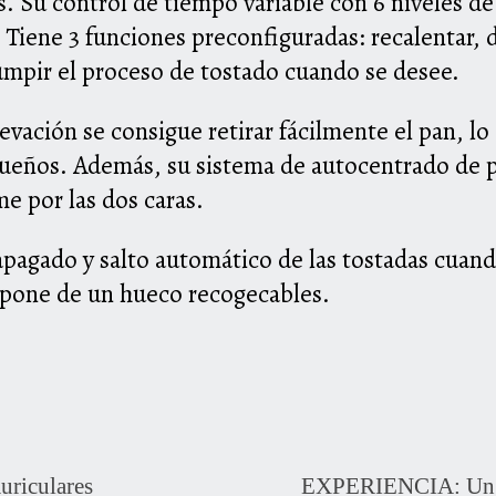
as. Su control de tiempo variable con 6 niveles d
. Tiene 3 funciones preconfiguradas: recalentar, 
umpir el proceso de tostado cuando se desee.
levación se consigue retirar fácilmente el pan, l
queños. Además, su sistema de autocentrado de 
e por las dos caras.
pagado y salto automático de las tostadas cuand
ispone de un hueco recogecables.
riculares
EXPERIENCIA: Un m