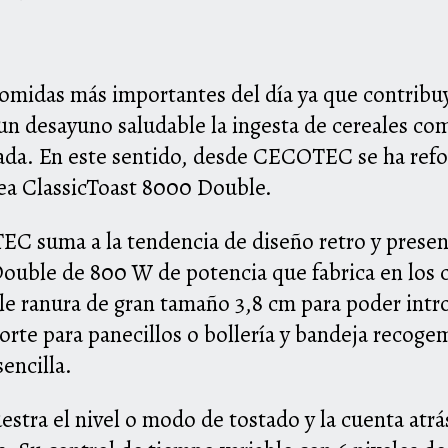
comidas más importantes del día ya que contribu
a un desayuno saludable la ingesta de cereales c
rada. En este sentido, desde CECOTEC se ha ref
nea ClassicToast 8000 Double.
C suma a la tendencia de diseño retro y present
Double de 800 W de potencia que fabrica en los c
e ranura de gran tamaño 3,8 cm para poder intro
rte para panecillos o bollería y bandeja recogem
sencilla.
uestra el nivel o modo de tostado y la cuenta atr