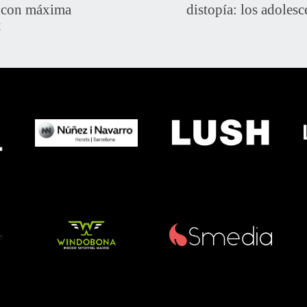
s con máxima
distopía: los adolesc
t