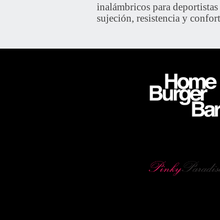
inalámbricos para deportista
sujeción, resistencia y confor