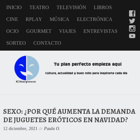
INICIO
TEATRO
TELEVISIÓN
LIBROS
CINE
RPLAY
MÚSICA
ELECTRÓNICA
OCIO
GOURMET
VIAJES
ENTREVISTAS
SORTEO
CONTACTO
SEXO: ¿POR QUÉ AUMENTA LA DEMANDA
DE JUGUETES ERÓTICOS EN NAVIDAD?
12 diciembre, 2021
de
Paula O.