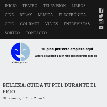
INICIO
TEATRO
TELEVISIÓN
LIBROS
CINE
RPLAY
MÚSICA
ELECTRÓNICA
OCIO
GOURMET
VIAJES
ENTREVISTAS
SORTEO
CONTACTO
BELLEZA: CUIDA TU PIEL DURANTE EL
FRÍO
28 diciembre, 2021
de
Paula O.