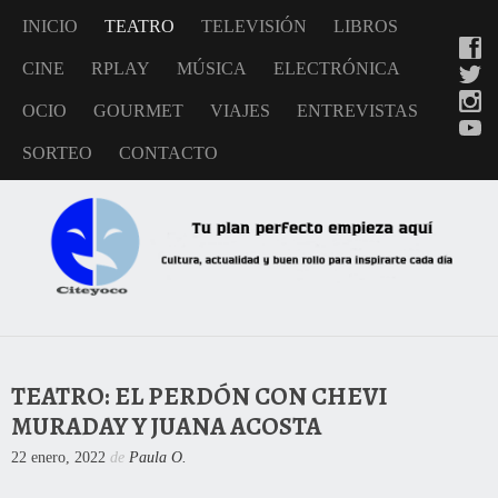
INICIO
TEATRO
TELEVISIÓN
LIBROS
CINE
RPLAY
MÚSICA
ELECTRÓNICA
OCIO
GOURMET
VIAJES
ENTREVISTAS
SORTEO
CONTACTO
TEATRO: EL PERDÓN CON CHEVI
MURADAY Y JUANA ACOSTA
22 enero, 2022
de
Paula O.