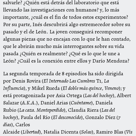
salvarle? ¿Quién está detrás del laboratorio que está
llevando las investigaciones con humanos? y, lo más
importante, ¿cuál es el fin de todos estos experimentos?
Por su parte, Inés descubrirá algo estremecedor sobre su
pasado y el de León. La joven conseguirá recomponer
algunas piezas que no encajan con lo que le han contado,
que le abrirán mucho más interrogantes sobre su vida
pasada ¿Quién es realmente? ¿Qué es lo que le une a
León? ¿Cuál es la conexión entre ellos y Darío Mendoza?
La segunda temporada de 8 episodios ha sido dirigida
por
Denis Rovira
(
El Internado Las Cumbres
T1,
La
Influencia
), y
Mikel Rueda
(
El doble más quince
,
Veneno
); y
está protagonizada por
Asia Ortega
(
Las del hockey
),
Albert
Salazar
(
A.K.A
.),
Daniel Arias
(
Cuéntame
),
Daniela
Rubio
(
La caza. Monteperdido
),
Claudia Riera
(
Las del
hockey
),
Paula del Río
(
El desconocido
),
Gonzalo Díez
(
7
días
),
Carlos
Alcaide
(
Libertad
),
Natalia Dicenta
(
Solas
),
Ramiro Blas
(
Vis