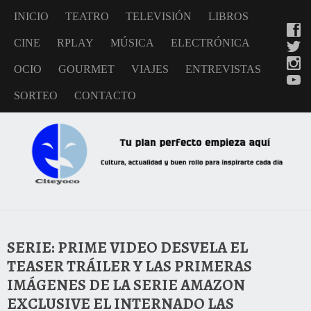
INICIO
TEATRO
TELEVISIÓN
LIBROS
CINE
RPLAY
MÚSICA
ELECTRÓNICA
OCIO
GOURMET
VIAJES
ENTREVISTAS
SORTEO
CONTACTO
SERIE: PRIME VIDEO DESVELA EL
TEASER TRÁILER Y LAS PRIMERAS
IMÁGENES DE LA SERIE AMAZON
EXCLUSIVE EL INTERNADO LAS