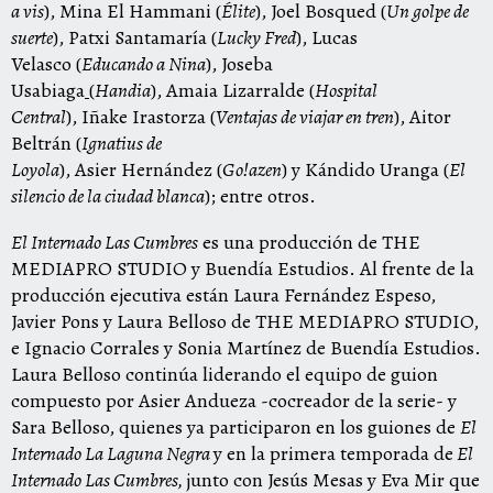
a vis
),
Mina El Hammani
(
Élite
),
Joel Bosqued
(
Un golpe de
suerte
),
Patxi Santamaría
(
Lucky
Fred
),
Lucas
Velasco
(
Educando a Nina
),
Joseba
Usabiaga
(
Handia
),
Amaia Lizarralde
(
Hospital
Central
),
Iñake Irastorza
(
Ventajas de viajar en tren
),
Aitor
Beltrán
(
Ignatius
de
Loyola
),
Asier Hernández
(
Go!azen
) y
Kándido Uranga
(
El
silencio de la ciudad blanca
); entre otros.
El Internado Las Cumbres
es una producción de THE
MEDIAPRO STUDIO y Buendía Estudios. Al frente de la
producción ejecutiva están Laura Fernández Espeso,
Javier Pons y Laura Belloso de THE MEDIAPRO STUDIO,
e Ignacio Corrales y Sonia Martínez de Buendía Estudios.
Laura Belloso continúa liderando el equipo de guion
compuesto por Asier Andueza -cocreador de la serie- y
Sara Belloso, quienes ya participaron en los guiones de
El
Internado La Laguna Negra
y en la primera temporada de
El
Internado Las Cumbres,
junto con Jesús Mesas y Eva Mir que