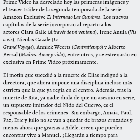
Prime Video ha desvelado hoy las primeras imágenes y
el teaser tráiler de la segunda temporada de la serie
Amazon Exclusive
El Internado Las Cumbres
. Los nuevos
capítulos de la serie incorporan al reparto a los
actores
Clara Galle
(
A través de mi ventana
),
Irene Anula
(
Vis
a vis
),
Nicolas Cazale
(
Le
Grand Voyage
),
Annick Weerts
(
Contratiempo
) y
Alberto
Berzal
(
Madres. Amor y vida
), entre otros, y se estrenarán en
exclusiva en Prime Video próximamente.
El motín que sucedió a la muerte de Elías indignó a la
directora, que ahora impone una disciplina incluso más
estricta que la que ya regía en el centro. Además, tras la
muerte de Rita, ya nadie duda de que un asesino en serie,
un supuesto imitador del Nido del Cuervo, es el
responsable de los crímenes. Sin embargo, Amaia, Paul,
Paz, Eric y Julio no se van a quedar de brazos cruzados y
menos ahora que gracias a Adèle, creen que pueden
encontrar vivo a Manuel. ¿Llegarán a tiempo para