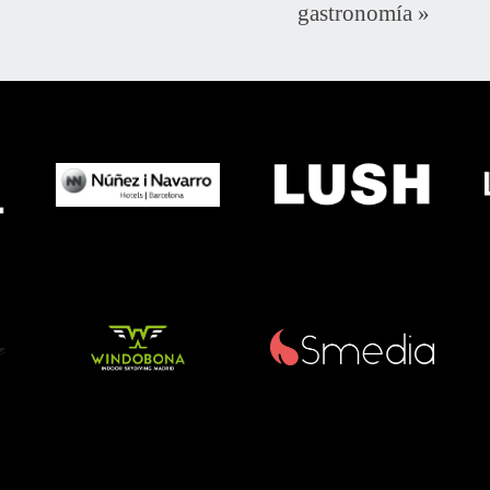
gastronomía
»