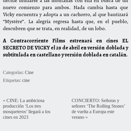
decide mudarse a las montañas con ella en busca de un
nuevo comienzo para ambos. Nada cambia hasta que
Vicky encuentra y adopta a un cachorro, al que bautizará
“Mystère”. La alegría regresa hasta que, en el pueblo,
descubren que se trata, en realidad, de un lobo.
A Contracorriente Films estrenará en cines EL
SECRETO DE VICKY el 29 de abril
en versión doblada y
subtitulada en castellano
y versión doblada en catalán.
Categorías:
Cine
Etiquetas:
cine
«
CINE: La ambiciosa
CONCIERTO: Señoras y
producción ‘Los tres
señores ‘The Rolling Stones’
mosqueteros’ llegará a los
de vuelta a Europa este
cines en 2023
verano
»