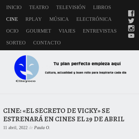
INICIO
TEATRO
TELEVISIÓN
LIBROS
CINE
RPLAY
MÚSICA
ELECTRÓNICA
OCIO
GOURMET
VIAJES
ENTREVISTAS
SORTEO
CONTACTO
CINE: «EL SECRETO DE VICKY» SE
ESTRENARÁ EN CINES EL 29 DE ABRIL
11 abril, 2022
de
Paula O.