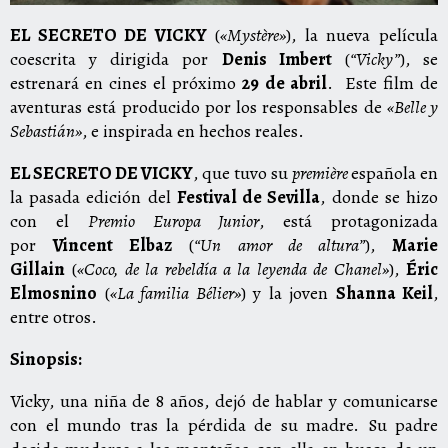
EL SECRETO DE VICKY
(
«Mystère»
), la nueva película
coescrita y dirigida por
Denis Imbert
(
“Vicky”
), se
estrenará en cines el próximo
29 de abril
. Este film de
aventuras está producido por los responsables de
«Belle y
Sebastián»
, e inspirada en hechos reales.
EL SECRETO DE VICKY
, que tuvo su
première
española en
la pasada edición del
Festival de Sevilla
, donde se hizo
con el
Premio Europa Junior
, está protagonizada
por
Vincent Elbaz
(
“Un amor de altura”
),
Marie
Gillain
(
«Coco, de la rebeldía a la leyenda de Chanel»
),
Éric
Elmosnino
(
«La familia Bélier»
) y la joven
Shanna Keil
,
entre otros.
Sinopsis:
Vicky, una niña de 8 años, dejó de hablar y comunicarse
con el mundo tras la pérdida de su madre. Su padre