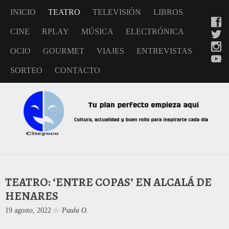
INICIO
TEATRO
TELEVISIÓN
LIBROS
CINE
RPLAY
MÚSICA
ELECTRÓNICA
OCIO
GOURMET
VIAJES
ENTREVISTAS
SORTEO
CONTACTO
TEATRO: ‘ENTRE COPAS’ EN ALCALÁ DE
HENARES
19 agosto, 2022
de
Paula O.