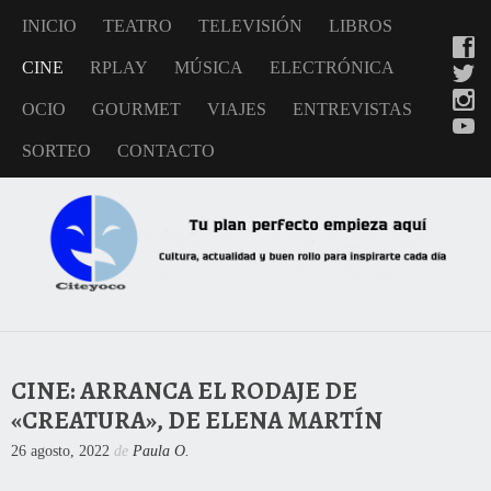
INICIO
TEATRO
TELEVISIÓN
LIBROS
CINE
RPLAY
MÚSICA
ELECTRÓNICA
OCIO
GOURMET
VIAJES
ENTREVISTAS
SORTEO
CONTACTO
CINE: ARRANCA EL RODAJE DE
«CREATURA», DE ELENA MARTÍN
26 agosto, 2022
de
Paula O.