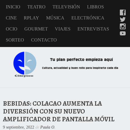
INICIO
TEATRO
TELEVISIÓN
LIBROS
CINE
RPLAY
MÚSICA
ELECTRÓNICA
OCIO
GOURMET
VIAJES
ENTREVISTAS
SORTEO
CONTACTO
BEBIDAS: COLACAO AUMENTA LA
DIVERSIÓN CON SU NUEVO
AMPLIFICADOR DE PANTALLA MÓVIL
9 septiembre, 2022
de
Paula O.