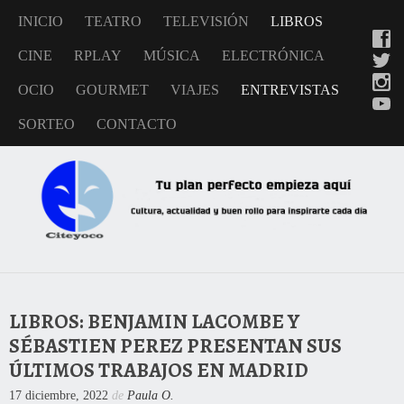
INICIO
TEATRO
TELEVISIÓN
LIBROS
CINE
RPLAY
MÚSICA
ELECTRÓNICA
OCIO
GOURMET
VIAJES
ENTREVISTAS
SORTEO
CONTACTO
LIBROS: BENJAMIN LACOMBE Y
SÉBASTIEN PEREZ PRESENTAN SUS
ÚLTIMOS TRABAJOS EN MADRID
17 diciembre, 2022
de
Paula O.