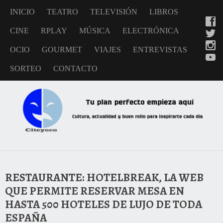
INICIO
TEATRO
TELEVISIÓN
LIBROS
CINE
RPLAY
MÚSICA
ELECTRÓNICA
OCIO
GOURMET
VIAJES
ENTREVISTAS
SORTEO
CONTACTO
RESTAURANTE: HOTELBREAK, LA WEB
QUE PERMITE RESERVAR MESA EN
HASTA 500 HOTELES DE LUJO DE TODA
ESPAÑA