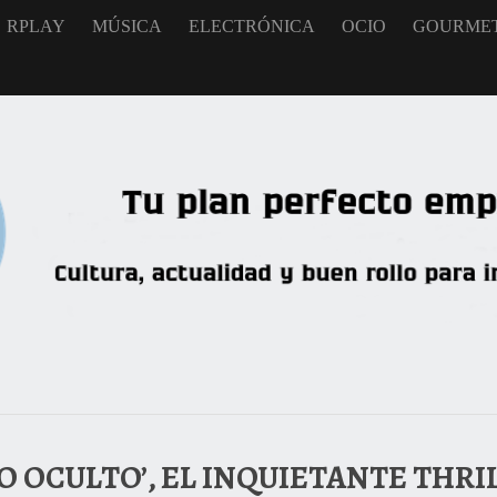
RPLAY
MÚSICA
ELECTRÓNICA
OCIO
GOURME
DO OCULTO’, EL INQUIETANTE THR