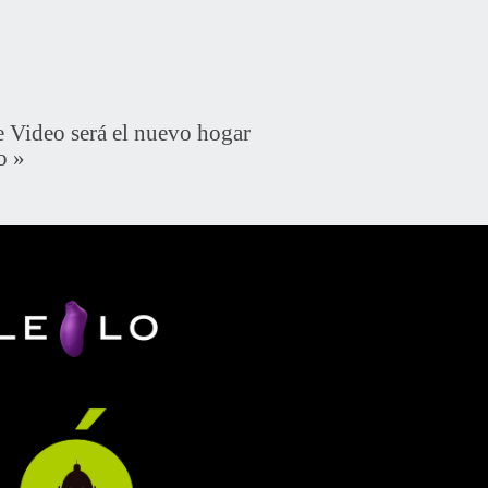
ideo será el nuevo hogar
o
»