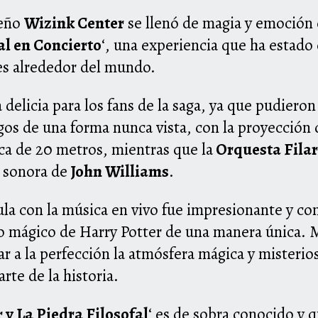
leño
Wizink Center
se llenó de magia y emoción c
al en Concierto
‘, una experiencia que ha estado
es alrededor del mundo.
delicia para los fans de la saga, ya que pudieron 
gos de una forma nunca vista, con la proyección 
ca de 20 metros, mientras que la
Orquesta Fila
a sonora de
John Williams
.
ula con la música en vivo fue impresionante y con
so mágico de Harry Potter de una manera única.
ar a la perfección la atmósfera mágica y misterio
arte de la historia.
 y La Piedra Filosofal
‘ es de sobra conocido y 