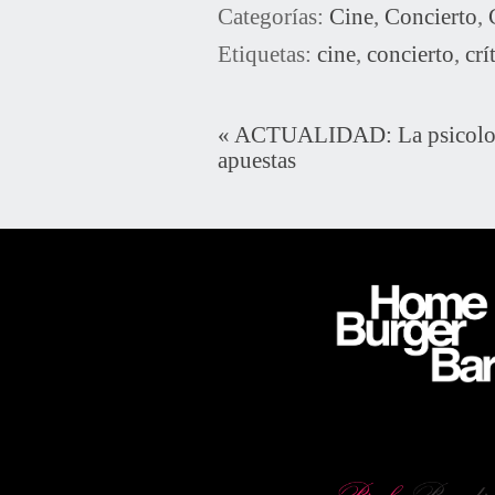
Categorías:
Cine
,
Concierto
,
Etiquetas:
cine
,
concierto
,
crí
«
ACTUALIDAD: La psicología
apuestas