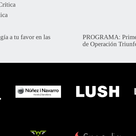
Crítica
tica
 a tu favor en las
PROGRAMA: Prime V
de Operación Triunf