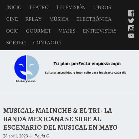
INICIO
TEATRO
TELEVISIÓN
LIBROS
CINE
RPLAY
MÚSICA
ELECTRÓNICA
OCIO
GOURMET
VIAJES
ENTREVISTAS
SORTEO
CONTACTO
MUSICAL: MALINCHE & EL TRI · LA
BANDA MEXICANA SE SUBE AL
ESCENARIO DEL MUSICAL EN MAYO
28 abril, 2023
de
Paula O.