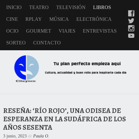
INICIO
TEATRO
TELEVISIÓN
LIBROS
CINE
RPLAY
MÚSICA
ELECTRÓNICA
OCIO
GOURMET
VIAJES
ENTREVISTAS
SORTEO
CONTACTO
RESEÑA: ‘RÍO ROJO’, UNA ODISEA DE
ESPERANZA EN LA SUDÁFRICA DE LOS
AÑOS SESENTA
3 junio, 2023
de
Paula O.