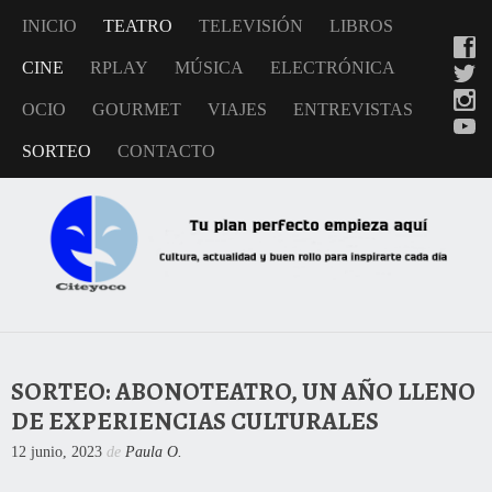
INICIO
TEATRO
TELEVISIÓN
LIBROS
CINE
RPLAY
MÚSICA
ELECTRÓNICA
OCIO
GOURMET
VIAJES
ENTREVISTAS
SORTEO
CONTACTO
SORTEO: ABONOTEATRO, UN AÑO LLENO
DE EXPERIENCIAS CULTURALES
12 junio, 2023
de
Paula O.