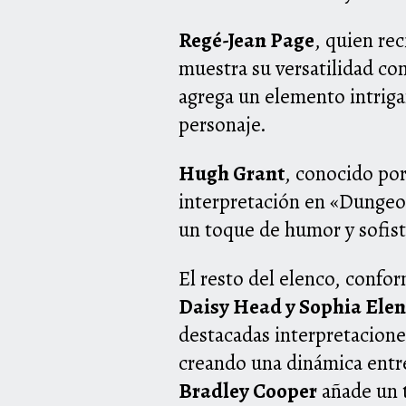
Regé-Jean Page
, quien re
muestra su versatilidad co
agrega un elemento intriga
personaje.
Hugh Grant
, conocido por
interpretación en «Dungeon
un toque de humor y sofist
El resto del elenco, conf
Daisy Head y Sophia Eleni
destacadas interpretacione
creando una dinámica entre
Bradley Cooper
añade un t