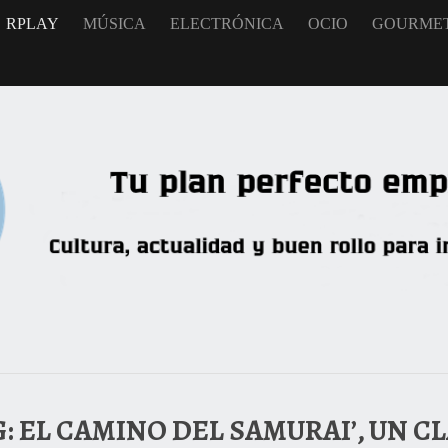
RPLAY
MÚSICA
ELECTRÓNICA
OCIO
GOURME
: EL CAMINO DEL SAMURAI’, UN C