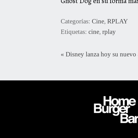
Ghost Dog en su forma má
Categorías:
Cine
,
RPLAY
Etiquetas:
cine
,
rplay
«
Disney lanza hoy su nuevo