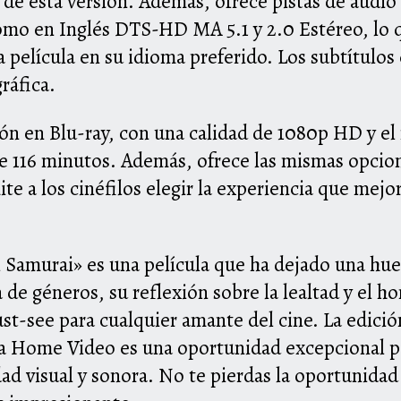
al de esta versión. Además, ofrece pistas de aud
como en Inglés DTS-HD MA 5.1 y 2.0 Estéreo, lo 
a película en su idioma preferido. Los subtítulo
ráfica.
sión en Blu-ray, con una calidad de 1080p HD y el
 116 minutos. Además, ofrece las mismas opcion
ite a los cinéfilos elegir la experiencia que mejo
Samurai» es una película que ha dejado una huel
 de géneros, su reflexión sobre la lealtad y el ho
ust-see para cualquier amante del cine. La edici
a Home Video es una oportunidad excepcional par
ad visual y sonora. No te pierdas la oportunidad d