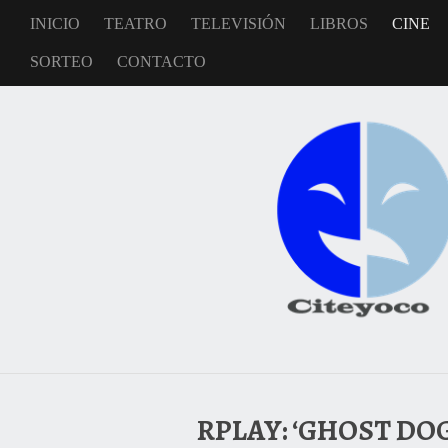
INICIO
TEATRO
TELEVISIÓN
LIBROS
CINE
SORTEO
CONTACTO
RPLAY: ‘GHOST DOG