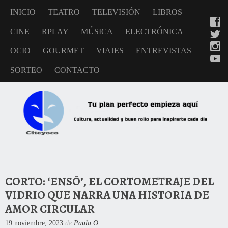
INICIO
TEATRO
TELEVISIÓN
LIBROS
CINE
RPLAY
MÚSICA
ELECTRÓNICA
OCIO
GOURMET
VIAJES
ENTREVISTAS
SORTEO
CONTACTO
CORTO: ‘ENSŌ’, EL CORTOMETRAJE DEL
VIDRIO QUE NARRA UNA HISTORIA DE
AMOR CIRCULAR
19 noviembre, 2023
de
Paula O.