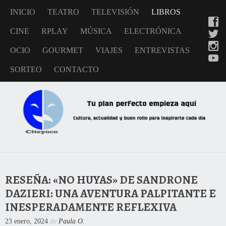
INICIO
TEATRO
TELEVISIÓN
LIBROS
CINE
RPLAY
MÚSICA
ELECTRÓNICA
OCIO
GOURMET
VIAJES
ENTREVISTAS
SORTEO
CONTACTO
RESEÑA: «NO HUYAS» DE SANDRONE
DAZIERI: UNA AVENTURA PALPITANTE E
INESPERADAMENTE REFLEXIVA
23 enero, 2024
de
Paula O.