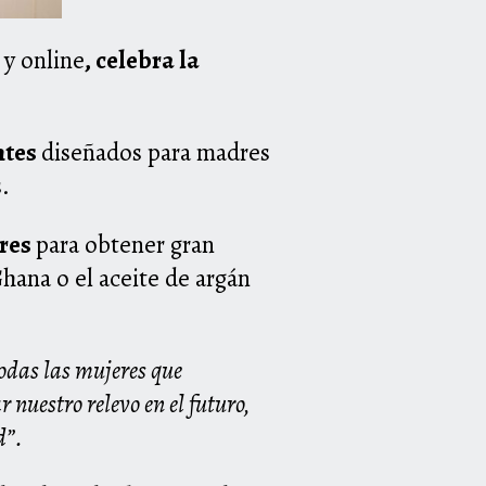
 y online
, celebra la
ntes
diseñados para madres
as.
eres
para obtener gran
hana o el aceite de argán
odas las mujeres que
nuestro relevo en el futuro,
d”.