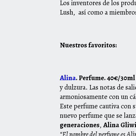
Los inventores de los prod
Lush, así como a miembros
Nuestros favoritos:
Alina
. Perfume. 40€/30m
y dulzura. Las notas de sa
armoniosamente con un cá
Este perfume cautiva con
s
nuevo perfume que se lanza
generaciones
,
Alina Gliw
“El
nombre del perfume es Ali