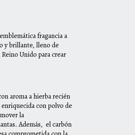
 emblemática fragancia a
o y brillante,
lleno de
l Reino Unido para crear
con aroma a hierba recién
á enriquecida con
polvo de
omover la
 plantas. Además,
el carbón
sa comprometida con la