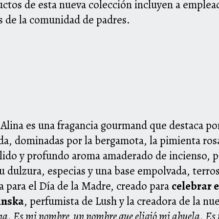
uctos de esta nueva colección incluyen a emplead
 de la comunidad de padres.
l
Alina es una fragancia gourmand que destaca po
lida, dominadas por la bergamota, la pimienta ro
lido y profundo aroma
amaderado de incienso, pa
u dulzura, especias y una base empolvada, terro
 para el Día de la Madre, creado
para
celebrar 
inska
,
perfumista de Lush y la creadora de la nue
na. Es mi nombre, un nombre que eligió mi abuela.
Es 