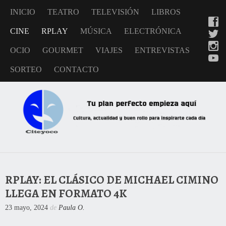
INICIO
TEATRO
TELEVISIÓN
LIBROS
CINE
RPLAY
MÚSICA
ELECTRÓNICA
OCIO
GOURMET
VIAJES
ENTREVISTAS
SORTEO
CONTACTO
RPLAY: EL CLÁSICO DE MICHAEL CIMINO
LLEGA EN FORMATO 4K
23 mayo, 2024
de
Paula O.