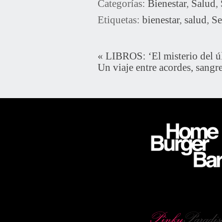
Categorías:
Bienestar
,
Salud
,
Etiquetas:
bienestar
,
salud
,
S
«
LIBROS: ‘El misterio del úl
Un viaje entre acordes, sangr