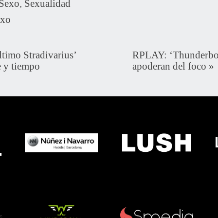
Sexo
,
Sexualidad
exo
timo Stradivarius’
RPLAY: ‘Thunderbolt
e y tiempo
apoderan del foco
»