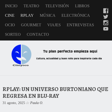
INICIO
TEATRO
TELEVISIÓN
LIBROS
CINE
RPLAY
MÚSICA
ELECTRÓNICA
OCIO
GOURMET
VIAJES
ENTREVISTAS
SORTEO
CONTACTO
RPLAY: UN UNIVERSO BURTONIANO QUE
REGRESA EN BLU-RAY
31 agosto, 2025
de
Paula O.