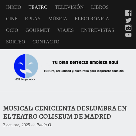
INICIO
TEATRO
TELEVISIÓN
LIBROS
CINE
RPLAY
MÚSICA
ELECTRÓNICA
OCIO
GOURMET
VIAJES
ENTREVISTAS
SORTEO
CONTACTO
MUSICAL: CENICIENTA DESLUMBRA EN
EL TEATRO COLISEUM DE MADRID
2 octubre, 2025
de
Paula O.